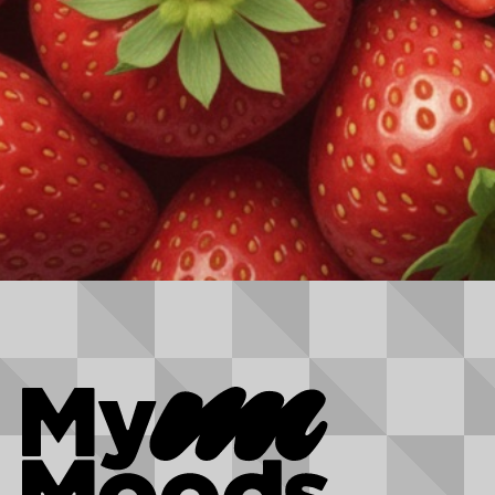
S
送料別
SALE
送料別
SALE
MyMoods® Starter Kit ／
MyMoods® POD ニコチ
PEN + POD 1箱（2POD入
ン5% 3点セット
り）
$
26.00 USD
$
54.00 USD
$
20.00 USD
$
48.00 USD
(1,083)
(15)
商品詳細を見る
商品詳細を見る
Starter kit
MyMoods® Pod Set
MyMoods®が「Moodを変えるVAPE」をコンセプトに大手香料メーカ
MyMoods®が「Moodを変えるVAPE」をコンセプトに大手香料メーカ
ーと約2年の期間を掛けて開発したニコチン3%POD型VAPEのSTARTER
EXPLORE THE LINEUP
ーと約2年の期間を掛けて開発したニコチン3%POD型VAPEのSTARTER
SUBSCRIPTION
KIT
POD
POD
KIT
POD
MyMoods®
Nicotine3%
Nicotine5%
No Nicotine
Pen
毎日のベイプを、もっとお得に。通常購入より最大30%OFFで続けられ
NEW LINEUP
る、お得な定期便。