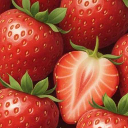
コンテ
【毎日配送】AM8:00までの注文・ご入金で即日発送！通常4〜6日でお届け！
ンツに
スキッ
プ
0