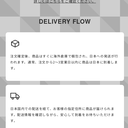
詳しくはこちらをご確認ください。
ITEMS
スターターキット
Nicotine 3%
DELIVERY FLOW
お得なPODセット
Nicotine 5%
デバイス
No Nicotine
CONTENT
注文確定後、商品はすぐに海外倉庫で梱包され、日本への発送が行
サブスクリプション
卸売販売
われます。通常、注文から2〜3営業日以内に商品は日本に到着しま
す。
友達紹介クーポン
イベント出展依頼
ジャーナル
メディア掲載情報
MyMoods SESSIONS
ベイプについて
その他のブランド
安全性
日本国内での配送を経て、お客様の指定住所に商品が届けられま
ONLINE STORE
す。配送情報を確認しながら、安心して到着をお待ちいただけま
す。
配送方法
利用規約