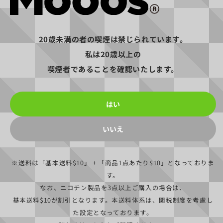
Coming Soon
20歳未満の者の喫煙は禁じられています。
私は20歳以上の
OFFICIAL EXCLUSIVES
喫煙者であることを確認いたします。
公式サイト限定のオファー
はい
ニコチン製品3点以上ご購入で
基本送料$10無料
いいえ
8時までの注文で当日出荷
※送料は
「基本送料$10」
+
「商品1点あたり$10」
となっておりま
商品レビューにてPOD1箱
す。
無料クーポンをプレゼント
なお、ニコチン製品を3点以上ご購入の場合は、
最大30%OFF&
基本送料$10が割引となります。本送料体系は、関税制度を考慮し
送料無料のサブスクリプション
た設定となっております。